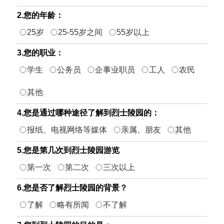
2.您的年龄：
25岁
25-55岁之间
55岁以上
3.您的职业：
学生
公务员
企事业职员
工人
农民
其他
4.您是通过哪种途径了解到烈士陵园的：
报纸、电视网络等媒体
亲属、朋友
其他
5.您是第几次到烈士陵园游览
第一次
第二次
三次以上
6.您是否了解烈士陵园的背景？
了解
略有所闻
不了解