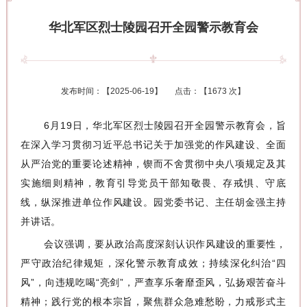
华北军区烈士陵园召开全园警示教育会
发布时间：【
2025-06-19
】 点击：【
1673 次
】
6月19日，华北军区烈士陵园召开全园警示教育会，旨
在深入学习贯彻习近平总书记关于加强党的作风建设、全面
从严治党的重要论述精神，锲而不舍贯彻中央八项规定及其
实施细则精神，教育引导党员干部知敬畏、存戒惧、守底
线，纵深推进单位作风建设。园党委书记、主任胡金强主持
并讲话。
会议强调，要从政治高度深刻认识作风建设的重要性，
严守政治纪律规矩，深化警示教育成效；持续深化纠治“四
风”，向违规吃喝“亮剑”，严查享乐奢靡歪风，弘扬艰苦奋斗
精神；践行党的根本宗旨，聚焦群众急难愁盼，力戒形式主