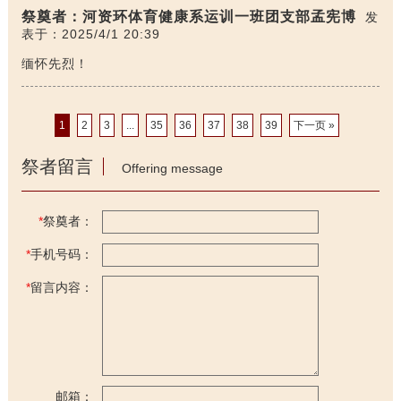
祭奠者：河资环体育健康系运训一班团支部孟宪博
发
表于：2025/4/1 20:39
缅怀先烈！
1
2
3
...
35
36
37
38
39
下一页 »
祭者留言
Offering message
*
祭奠者：
*
手机号码：
*
留言内容：
邮箱：