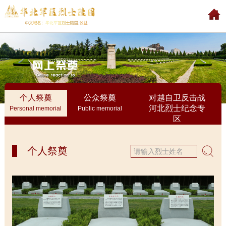
个人祭奠
公众祭奠
对越自卫反击战
河北烈士纪念专
Personal memorial
Public memorial
区
个人祭奠