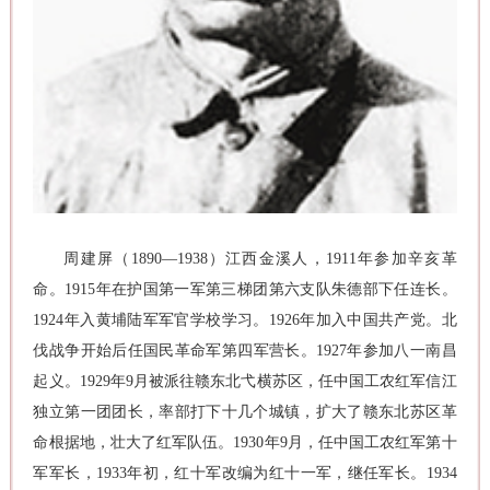
周建屏（1890—1938）江西金溪人，1911年参加辛亥革
命。1915年在护国第一军第三梯团第六支队朱德部下任连长。
1924年入黄埔陆军军官学校学习。1926年加入中国共产党。北
伐战争开始后任国民革命军第四军营长。1927年参加八一南昌
起义。1929年9月被派往赣东北弋横苏区，任中国工农红军信江
独立第一团团长，率部打下十几个城镇，扩大了赣东北苏区革
命根据地，壮大了红军队伍。1930年9月，任中国工农红军第十
军军长，1933年初，红十军改编为红十一军，继任军长。1934