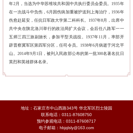
年2月，当选为中华苏维埃共和国中共执行委员会委员。1935年
在一次战斗中负伤，6月因伤病加重被护送到上海治疗，1936年
伤愈赴延安，任抗日军政大学第二科科长。1937年8月，出席中
共中央在陕北洛川举行的政治局扩大会议，会后任八路军一一
五师三四三旅副旅长，参加平型关战役。1937年11月，率部开
辟晋察冀军区第四军分区，任司令员。1938年6月病逝于河北平
山。2014年9月1日，被列入民政部公布的第一批300名著名抗日
英烈和英雄群体名录。
地址：石家庄市中山西路343号 华北军区烈士陵园
联系电话：0311-87608750
预约参观电话：0311-87608717
电子邮箱：hbjqlsly@163.com