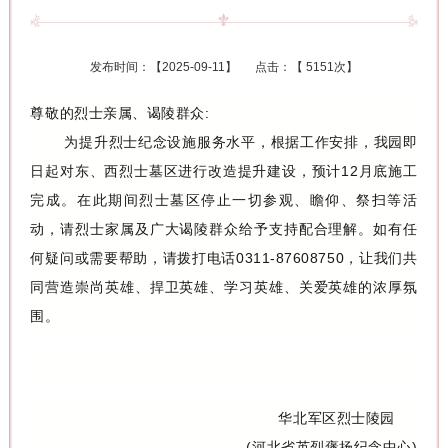
发布时间：【
2025-09-11
】 点击：【
5151次
】
尊敬的烈士亲属、谒陵群众:
为提升烈士纪念设施服务水平，根据工作安排，我园即
日起对东、西烈士墓区进行改造提升建设，预计12月底施工
完成。在此期间烈士墓区停止一切参观、瞻仰、祭扫等活
动，请烈士家属及广大谒陵群众给予支持配合理解。如有任
何疑问或需要帮助，请拨打电话0311-87608750，让我们共
同营造崇尚英雄、捍卫英雄、学习英雄、关爱英雄的浓厚氛
围。
华北军区烈士陵园
(河北省英烈褒扬纪念中心)