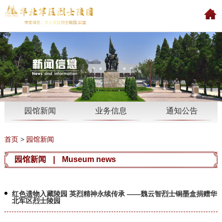
园馆新闻
业务信息
通知公告
首页
>
园馆新闻
园馆新闻
|
Museum news
红色遗物入藏陵园 英烈精神永续传承 ——魏云智烈士铜墨盒捐赠华
北军区烈士陵园